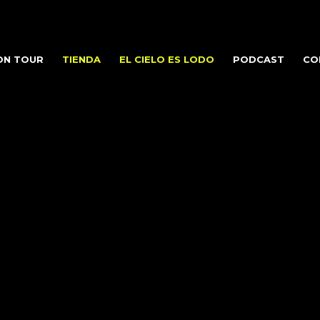
ON TOUR
TIENDA
EL CIELO ES LODO
PODCAST
CO