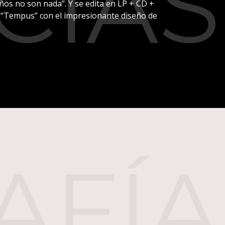
CIAS
ños no son nada”. Y se edita en LP + CD +
e “Tempus” con el impresionante diseño de
AFÍA