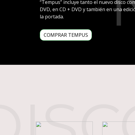
“Tempus” incluye tanto el nuevo disco com
DVD, en CD + DVD y también en una edició
la portada.
COMPRAR TEMPUS
DISC